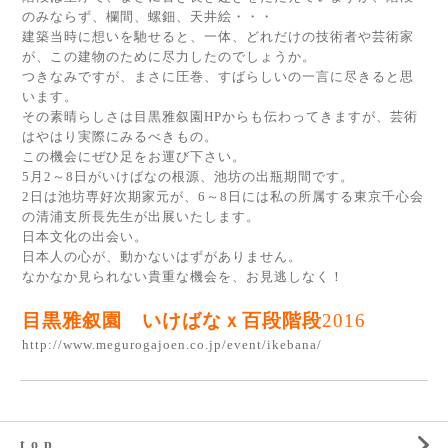
のみならず、欄間、螺鈿、天井絵・・・
建築当時に想いを馳せると、一体、どれだけの技術者や芸術家
が、この建物のために尽力したのでしょうか。
つきなみですが、まさに圧巻、すばらしいの一言に尽きると思
います。
その素晴らしさは目黒雅叙園HPからも伝わってきますが、芸術
はやはり実際にみるべきもの。
この機会にぜひ足をお運び下さい。
5月2～8日がいけばなの根源、池坊の出瓶期間です。
2日は池坊専好次期家元が、6～8日には私の所属する東京千心会
の清浦支所長先生が出展いたします。
日本文化の出会い。
日本人の心が、動かないはずがありません。
なかなか見られない貴重な機会を、お見逃しなく！
目黒雅叙園 いけばなｘ百段階段
2016
http://www.megurogajoen.co.jp/event/ikebana/
t o p